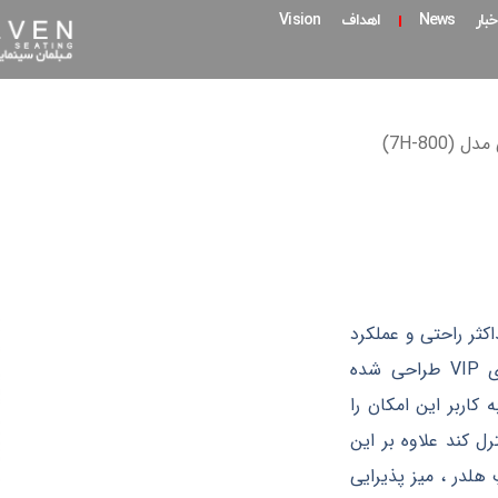
خبار News
اهداف Vision
(7H-800)
 ارائه حداکثر راحتی و عملکرد
در منحصر به فردترین سالن‌ها، سینماها یا استادیوم‌های VIP طراحی شده
کاربر این امکان را
ل کند علاوه بر این
هلدر ، میز پذیرایی