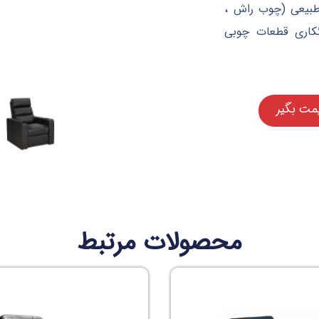
 طبیعی (چوب راش ،
کاری قطعات چوبی
مت بگیر
محصولات مرتبط